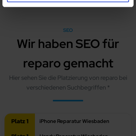
SEO
Wir haben SEO für
reparo gemacht
Hier sehen Sie die Platzierung von reparo bei
verschiedenen Suchbegriffen *
Platz 1
iPhone Reparatur Wiesbaden