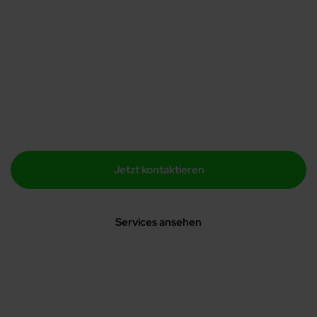
Ihre Ziele und zeigen Ihnen, wie wir
Ihre Webseite auf das nächste Level
bringen. Einfach, klar und ohne
unnötige Umwege.
Jetzt kontaktieren
Services ansehen