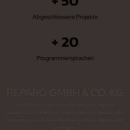
+ 50
Abgeschlossene Projekte
+ 20
Programmiersprachen
REPARO GMBH & CO. KG
Smartphone kaputt? Lieber gleich zu reparo!
reparo ist ein führendes Unternehmen im Bereich der
Reparatur von mobilen Geräten im Raum Wiesbaden
und Mainz.