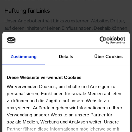
Haftung für Links
Unser Angebot enthält Links zu externen Websites Dritter,
auf deren Inhalte wir keinen Einfluss haben. Deshalb können
wir für diese fremden Inhalte auch keine Gewähr
übernehmen. Für die Inhalte der verlinkten Seiten ist stets
der jeweilige Anbieter oder Betreiber der Seiten
Zustimmung
Details
Über Cookies
verantwortlich. Die verlinkten Seiten wurden zum Zeitpunkt
der Verlinkung auf mögliche Rechtsverstöße überprüft.
Rechtswidrige Inhalte waren zum Zeitpunkt der Verlinkung
Diese Webseite verwendet Cookies
nicht erkennbar.
Wir verwenden Cookies, um Inhalte und Anzeigen zu
Eine permanente inhaltliche Kontrolle der verlinkten Seiten
personalisieren, Funktionen für soziale Medien anbieten
ist jedoch ohne konkrete Anhaltspunkte einer
zu können und die Zugriffe auf unsere Website zu
Rechtsverletzung nicht zumutbar. Bei Bekanntwerden von
analysieren. Außerdem geben wir Informationen zu Ihrer
Rechtsverletzungen werden wir derartige Links umgehend
Verwendung unserer Website an unsere Partner für
entfernen.
soziale Medien, Werbung und Analysen weiter. Unsere
Partner führen diese Informationen möglicherweise mit